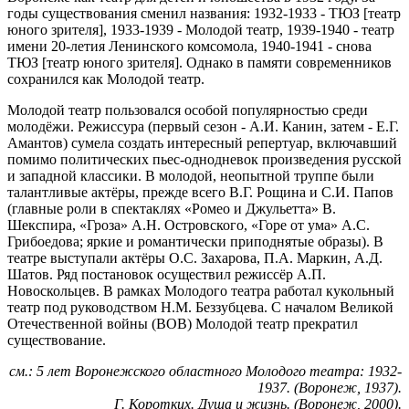
годы существования сменил названия: 1932-1933 - ТЮЗ [театр
юного зрителя], 1933-1939 - Молодой театр, 1939-1940 - театр
имени 20-летия Ленинского комсомола, 1940-1941 - снова
ТЮЗ [театр юного зрителя]. Однако в памяти современников
сохранился как Молодой театр.
Молодой театр пользовался особой популярностью среди
молодёжи. Режиссура (первый сезон - А.И. Канин, затем - Е.Г.
Амантов) сумела создать интересный репертуар, включавший
помимо политических пьес-однодневок произведения русской
и западной классики. В молодой, неопытной труппе были
талантливые актёры, прежде всего В.Г. Рощина и C.И. Папов
(главные роли в спектаклях «Ромео и Джульетта» В.
Шекспира, «Гроза» А.Н. Островского, «Горе от ума» А.С.
Грибоедова; яркие и романтически приподнятые образы). В
театре выступали актёры О.С. Захарова, П.А. Маркин, А.Д.
Шатов. Ряд постановок осуществил режиссёр А.П.
Новоскольцев. В рамках Молодого театра работал кукольный
театр под руководством Н.М. Беззубцева. С началом Великой
Отечественной войны (ВОВ) Молодой театр прекратил
существование.
см.: 5 лет Воронежского областного Молодого театра: 1932-
1937. (Воронеж, 1937).
Г. Коротких. Душа и жизнь. (Воронеж, 2000).