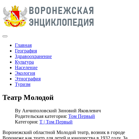
Главная
География
Здравоохранение
Культура
Население
Экология
Этнография
Туризм
Театр Молодой
By
Анчиполовский Зиновий Яковлевич
Родительская категория:
Том Первый
Категория:
Т | Том Первый
Воронежский областной Молодой театр, возник в городе
Воронеже как театр для детей и юношества в 1932 году. За