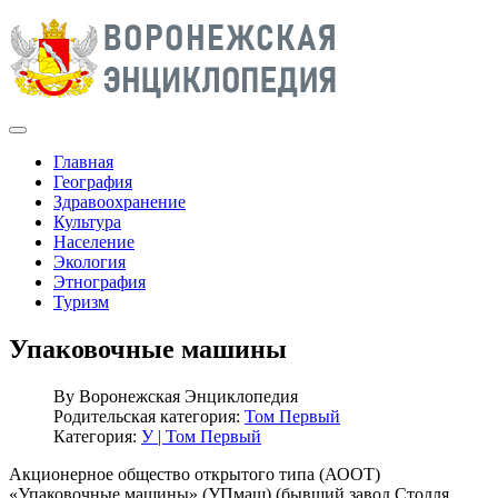
Главная
География
Здравоохранение
Культура
Население
Экология
Этнография
Туризм
Упаковочные машины
By
Воронежская Энциклопедия
Родительская категория:
Том Первый
Категория:
У | Том Первый
Акционерное общество открытого типа (АООТ)
«Упаковочные машины» (УПмаш) (бывший завод Столля,