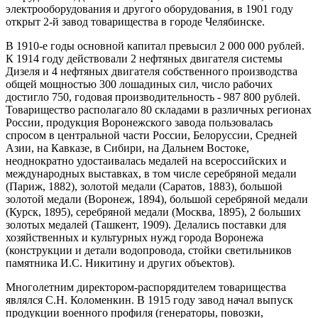
электрооборудования и другого оборудования, в 1901 году
открыт 2-й завод товарищества в городе Челябинске.
В 1910-е годы основной капитал превысил 2 000 000 рублей.
К 1914 году действовали 2 нефтяных двигателя системы
Дизеля и 4 нефтяных двигателя собственного производства
общей мощностью 300 лошадиных сил, число рабочих
достигло 750, годовая производительность - 987 800 рублей.
Товарищество располагало 80 складами в различных регионах
России, продукция Воронежского завода пользовалась
спросом в центральной части России, Белоруссии, Средней
Азии, на Кавказе, в Сибири, на Дальнем Востоке,
неоднократно удостаивалась медалей на всероссийских и
международных выставках, в том числе серебряной медали
(Париж, 1882), золотой медали (Саратов, 1883), большой
золотой медали (Воронеж, 1894), большой серебряной медали
(Курск, 1895), серебряной медали (Москва, 1895), 2 больших
золотых медалей (Ташкент, 1909). Делались поставки для
хозяйственных и культурных нужд города Воронежа
(конструкции и детали водопровода, стойки светильников
памятника И.С. Никитину и других объектов).
Многолетним директором-распорядителем товарищества
являлся С.Н. Коломенкин. В 1915 году завод начал выпуск
продукции военного профиля (генераторы, повозки,