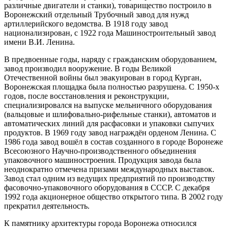
различные двигатели и станки), товарищество построило в
Воронежский отдельный Трубочный завод для нужд
артиллерийского ведомства. В 1918 году завод
национализирован, с 1922 года Машиностроительный завод
имени В.И. Ленина.
В предвоенные годы, наряду с гражданским оборудованием,
завод производил вооружение. В годы Великой
Отечественной войны был эвакуирован в город Курган,
Воронежская площадка была полностью разрушена. С 1950-х
годов, после восстановления и реконструкции,
специализировался на выпуске мельничного оборудования
(вальцовые и шлифовально-рифельные станки), автоматов и
автоматических линий для расфасовки и упаковки сыпучих
продуктов. В 1969 году завод награждён орденом Ленина. С
1986 года завод вошёл в состав созданного в городе Воронеже
Всесоюзного Научно-производственного объединения
упаковочного машиностроения. Продукция завода была
неоднократно отмечена призами международных выставок.
Завод стал одним из ведущих предприятий по производству
фасовочно-упаковочного оборудования в СССР. С декабря
1992 года акционерное общество открытого типа. В 2002 году
прекратил деятельность.
К памятнику архитектуры города Воронежа относился