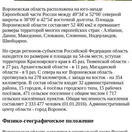
Воронежская область расположена на юго-западе
Европейской части России между 49°34' и 52°06' северной
широты и 38°09' и 42°54' восточной долготы. Площадь
Воронежской области составляет 52 400 км2 и превышает
размеры территорий многих европейских стран - Албании,
Дании, Македонии, Словакии, Словении, Нидерландов,
Швейцарии.
Но среди регионов-субъектов Российской Федерации область
находится по размерам и площади на 54-ом месте, уступая
территории Красноярского края в 45 раз, Тюменской области -
в 27 раз, Архангельской области - в 11 раз, Магаданской
области - в 9 раз. С севера на юг Воронежская область
протянулась на 278 километров, с запада на восток - на 354
километров. В состав области входят 32 административных
района, 15 городов, 4 посёлка городского типа, 15 рабочих
посёлков, 471 сельское поселение с общим числом 1 717
сельских населённых пунктов. Общая численность населения
составляет 2 333 477 человек (01.01.2016). Административный
центр области - город Воронеж.
Физико-географическое положение
Воронежская область находится в центральной части Русской