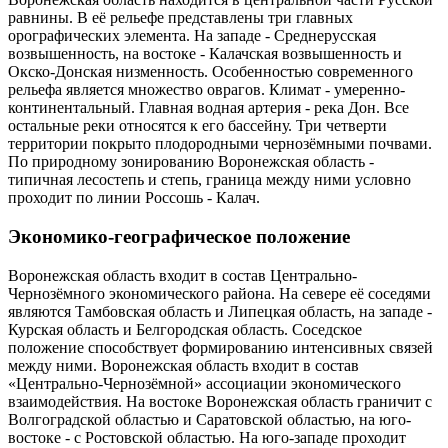
равнины. В её рельефе представлены три главных
орографических элемента. На западе - Среднерусская
возвышенность, на востоке - Калачская возвышенность и
Окско-Донская низменность. Особенностью современного
рельефа является множество оврагов. Климат - умеренно-
континентальный. Главная водная артерия - река Дон. Все
остальные реки относятся к его бассейну. Три четверти
территории покрыто плодородными чернозёмными почвами.
По природному зонированию Воронежская область -
типичная лесостепь и степь, граница между ними условно
проходит по линии Россошь - Калач.
Экономико-географическое положение
Воронежская область входит в состав Центрально-
Чернозёмного экономического района. На севере её соседями
являются Тамбовская область и Липецкая область, на западе -
Курская область и Белгородская область. Соседское
положение способствует формированию интенсивных связей
между ними. Воронежская область входит в состав
«Центрально-Чернозёмной» ассоциации экономического
взаимодействия. На востоке Воронежская область граничит с
Волгоградской областью и Саратовской областью, на юго-
востоке - с Ростовской областью. На юго-западе проходит