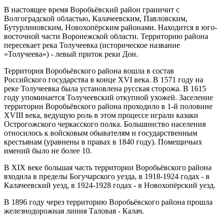
В настоящее время Воробьёвский район граничит с
Волгоградской областью, Калачеевским, Павловским,
Бутурлиновским, Новохопёрским районами. Находится в юго-
восточной части Воронежской области. Территорию района
пересекает река Толучеевка (историческое название
«Толучеева») - левый приток реки Дон.
Территория Воробьёвского района вошла в состав
Российского государства в конце XVI века. В 1571 году на
реке Толучеевка была установлена русская сторожа. В 1615
году упоминается Толучеевский откупной ухожей. Заселение
территории Воробьёвского района проходило в 1-й половине
XVIII века, ведущую роль в этом процессе играли казаки
Острогожского черкасского полка. Большинство населения
относилось к войсковым обывателям и государственным
крестьянам (уравнены в правах в 1840 году). Помещичьих
имений было не более 10.
В XIX веке большая часть территории Воробьёвского района
входила в пределы Богучарского уезда, в 1918-1924 годах - в
Калачеевский уезд, в 1924-1928 годах - в Новохопёрский уезд.
В 1896 году через территорию Воробьёвского района прошла
железнодорожная линия Таловая - Калач.