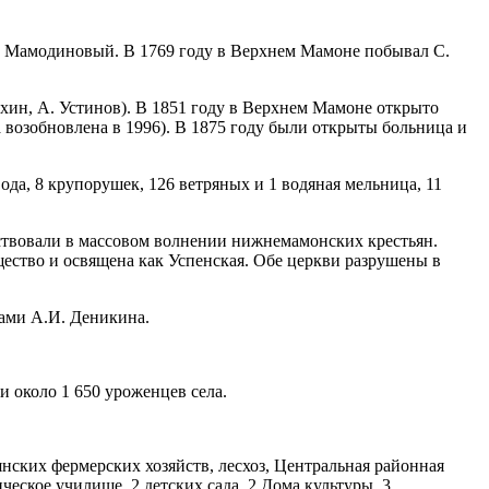
ок Мамодиновый. В 1769 году в Верхнем Мамоне побывал С.
ухин, А. Устинов). В 1851 году в Верхнем Мамоне открыто
возобновлена в 1996). В 1875 году были открыты больница и
да, 8 крупорушек, 126 ветряных и 1 водяная мельница, 11
ствовали в массовом волнении нижнемамонских крестьян.
бщество и освящена как Успенская. Обе церкви разрушены в
ками А.И. Деникина.
 около 1 650 уроженцев села.
ских фермерских хозяйств, лесхоз, Центральная районная
ческое училище, 2 детских сада, 2 Дома культуры, 3