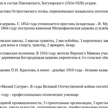
 в состав Павловского, Богучарского (1924-1928) уездов.
застава Острогожского полка, первоначально называлось посел
 церковь. С 1854 года упоминается пристань (владельцы - И. М
1864 году построена каменная Митрофановская церковь (служба 
мские школы, 2 школы грамоты, 2 маслобойки, 3 кирпичных заво
для вина и спирта, трактир, 2 ярмарки, базар.
стьянские волнения. В 1916 году жители Верхнего Мамона уча
у деревянная Богородицкая церковь перенесена в 3-е сельское о
аками П.Н. Краснова, в июне - декабре 1919 года - белыми каза
 «Малый Сатурн». В годы Великой Отечественной войны погибли
1 году - профессионально-техническое училище.
евой промышленности, 3 строительные организации, 5 крестьян
кола, школа искусств, спортивная школа, профессионально-техни