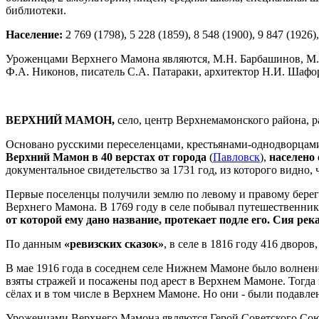
библиотеки.
Население:
2 769 (1798), 5 228 (1859), 8 548 (1900), 9 847 (1926),
Уроженцами Верхнего Мамона являются, М.Н. Барбашинов, М. И
Ф.А. Никонов, писатель С.А. Патараки, архитектор Н.И. Шафо
ВЕРХНИЙ МАМОН,
село, центр Верхнемамонского района, р
Основано русскими переселенцами, крестьянами-однодворцами 
Верхний Мамон в 40 верстах от города
(
Павловск
),
населено 
документальное свидетельство за 1731 год, из которого видно, 
Первые поселенцы получили землю по левому и правому берега
Верхнего Мамона. В 1769 году в селе побывал путешественник
от которой ему дано название, протекает подле его. Сия река
По данным
«ревизских сказок»
, в селе в 1816 году 416 дворов,
В мае 1916 года в соседнем селе Нижнем Мамоне было волнен
взяты стражей и посажены под арест в Верхнем Мамоне. Тогд
сёлах и в том числе в Верхнем Мамоне. Но они - были подав
Уроженцами Верхнего Мамона являются Герой Советского Со