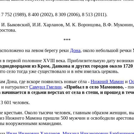
 7 752 (1989), 8 400 (2002), 8 309 (2006), 8 513 (2011).
. Быковский, И.И. Харланов, М. К. Воронцова, В.Ф. Муконин, С
ростова.
***
асположено на левом берегу реки
Дона
, около небольшой речки
в первой половине XVIII века. Приблизительную дату возникнов
однодворцами из Кром, Данкова и других городов около 1720 
что село тогда уже существовало и в нём имелась церковь.
м Дона, где вскоре появились новые сёла -
Нижний Мамон
и
Ос
 и натуралист
Самуил Гмелин
.
«Прибыл в село Мамоново,
- пи
 начинается в седьми верстах от села в степи, и прошед в теч
 3 601 человек.
ие крестьян. Около тысячи человек, главным образом женщин, 
а из Нижнего Мамона пришли 500 мужчин и освободили арестова
лены вооруженными командами.
юза
Иван Иванович Харланов
,
Михаил Никанорович Барбашино