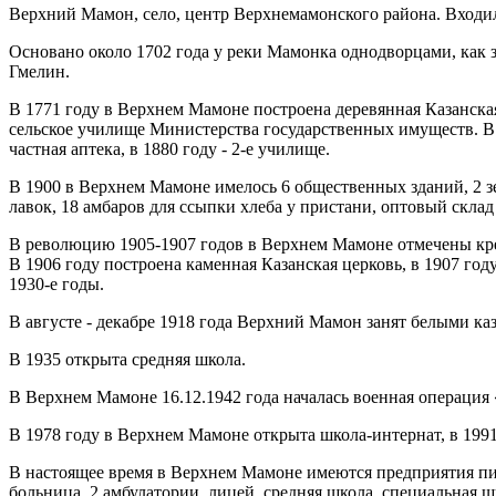
Верхний Мамон, село, центр Верхнемамонского района. Входило
Основано около 1702 года у реки Мамонка однодворцами, как 
Гмелин.
В 1771 году в Верхнем Мамоне построена деревянная Казанская
сельское училище Министерства государственных имуществ. В 
частная аптека, в 1880 году - 2-е училище.
В 1900 в Верхнем Мамоне имелось 6 общественных зданий, 2 зе
лавок, 18 амбаров для ссыпки хлеба у пристани, оптовый склад 
В революцию 1905-1907 годов в Верхнем Мамоне отмечены кре
В 1906 году построена каменная Казанская церковь, в 1907 год
1930-е годы.
В августе - декабре 1918 года Верхний Мамон занят белыми каз
В 1935 открыта средняя школа.
В Верхнем Мамоне 16.12.1942 года началась военная операция
В 1978 году в Верхнем Мамоне открыта школа-интернат, в 199
В настоящее время в Верхнем Мамоне имеются предприятия пищ
больница, 2 амбулатории, лицей, средняя школа, специальная ш