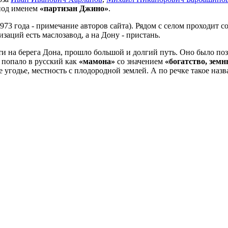
 под именем
«партизан Джино»
.
73 года - примечание авторов сайта). Рядом с селом проходит 
аций есть маслозавод, а на Дону - пристань.
ти на берега Дона, прошло большой и долгий путь. Оно было поз
о попало в русский как
«мамона»
со значением
«богатство, зем
е угодье, местность с плодородной землей. А по речке такое назв