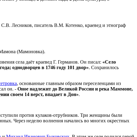
.В. Лесников, писатель В.М. Котенко, краевед и этнограф
 Мамона (Мамоновка).
ения села даёт краевед Г. Германов. Он писал:
«Село
года; однодворцев в 1746 году 101 двор»
. Сохранилось
етровка
, основанные главным образом переселенцами из
сал он. -
Оное надлежит до Великой России и река Маммоне,
ении своем 14 верст, впадает в Дон»
.
выступили против кулаков-отрубников. Три женщины были
нных. Через неделю волнения начались во многих окрестных
в
и
Михаил Иванович Быковских
. В этом же селе родился герой