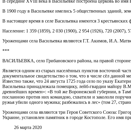
В середине XVIII века в Васильевке построена церковь во имя 
В 1900 году в Васильевке имелись 5 общественных зданий, земс
В настоящее время в селе Васильевка имеются 3 крестьянских 
Население: 1 359 (1859), 2 030 (1900), 2 954 (1926), 720 (2007), 5
Уроженцами села Васильевка являются Г.Т. Акимов, И.А. Матв
***
ВАСИЛЬЕВКА, село Грибановского района, на правой стороне 
Является одним из старых населённых пунктов восточной части
документальное свидетельство о том, что в числе сёл данной м
Известно также, что 24 августа 1725 года село по указу Екатер
Васильевка принадлежала помещику, лейб-гвардии майору В.М.
древнейших времен»: «В той же Воронежской губернии, в Тамбо
посланною против них командою, схватили и закололи поручика
ружья убили одного мужика; разбежались в лес» (том 27, стран
Уроженцами села являются три Героя Советского Союза: Гри
Украине, установлен памятник в городе Костополе. Его имя пр
26 марта 2020