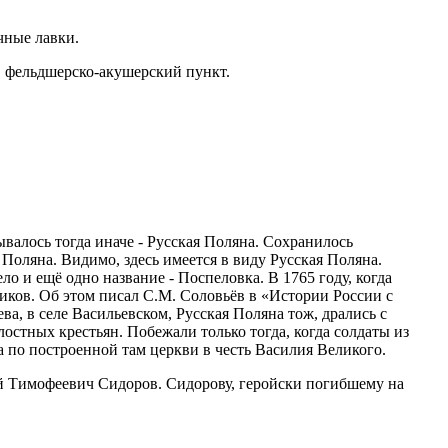
чные лавки.
а, фельдшерско-акушерский пункт.
валось тогда иначе - Русская Поляна. Сохранилось
 Поляна. Видимо, здесь имеется в виду Русская Поляна.
ло и ещё одно название - Поспеловка. В 1765 году, когда
иков. Об этом писал С.М. Соловьёв в «Истории России с
а, в селе Васильевском, Русская Поляна тож, дрались с
стных крестьян. Побежали только тогда, когда солдаты из
а по построенной там церкви в честь Василия Великого.
й Тимофеевич Сидоров. Сидорову, геройски погибшему на