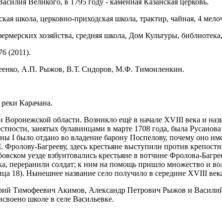
Василия Великого, в 1795 году - каменная Казанская церковь.
кая школа, церковно-приходская школа, трактир, чайная, 4 мело
фермерских хозяйства, средняя школа, Дом Культуры, библиотек
76 (2011).
еенко, А.П. Рыжов, В.Т. Сидоров, М.Ф. Тимоиленкин.
реки Карачана.
 Воронежской области. Возникло ещё в начале XVIII века и назы
естности, занятых булавинцами в марте 1708 года, была Русанова
ины I было отдано во владение барону Поспелову, почему оно име
 Фролову-Багрееву, здесь крестьяне выступили против крепостн
вском уезде взбунтовались крестьяне в вотчине Фролова-Багреев
, переранили солдат; к ним на помощь пришло множество и воло
ица 18). Нынешнее название село получило в середине XVIII век
горий Тимофеевич Акимов, Александр Петрович Рыжов и Васили
исвоено школе в селе Васильевке.