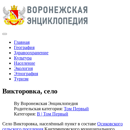
Главная
География
Здравоохранение
Культура
Население
Экология
Этнография
Туризм
Викторовка, село
By
Воронежская Энциклопедия
Родительская категория:
Том Первый
Категория:
В | Том Первый
Село Викторовка, населённый пункт в составе
Осиковского
сельского поселения
Кантемировского муниципального