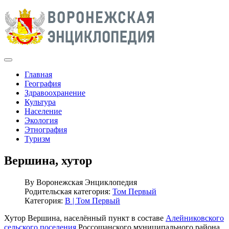
Главная
География
Здравоохранение
Культура
Население
Экология
Этнография
Туризм
Вершина, хутор
By
Воронежская Энциклопедия
Родительская категория:
Том Первый
Категория:
В | Том Первый
Хутор Вершина, населённый пункт в составе
Алейниковского
сельского поселения
Россошанского муниципального района