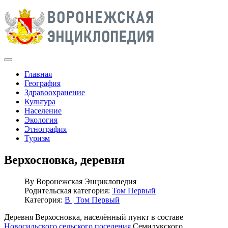
Главная
География
Здравоохранение
Культура
Население
Экология
Этнография
Туризм
Верхосновка, деревня
By
Воронежская Энциклопедия
Родительская категория:
Том Первый
Категория:
В | Том Первый
Деревня Верхосновка, населённый пункт в составе
Новосильского сельского поселения
Семилукского