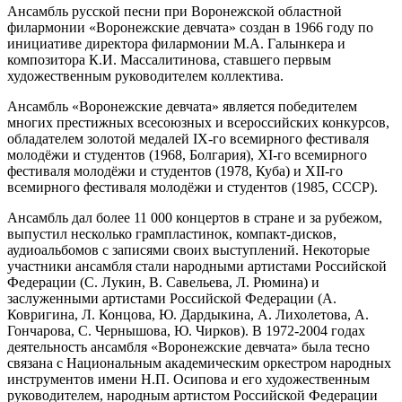
Ансамбль русской песни при Воронежской областной
филармонии «Воронежские девчата» создан в 1966 году по
инициативе директора филармонии М.А. Галынкера и
композитора К.И. Массалитинова, ставшего первым
художественным руководителем коллектива.
Ансамбль «Воронежские девчата» является победителем
многих престижных всесоюзных и всероссийских конкурсов,
обладателем золотой медалей IX-го всемирного фестиваля
молодёжи и студентов (1968, Болгария), XI-го всемирного
фестиваля молодёжи и студентов (1978, Куба) и XII-го
всемирного фестиваля молодёжи и студентов (1985, СССР).
Ансамбль дал более 11 000 концертов в стране и за рубежом,
выпустил несколько грампластинок, компакт-дисков,
аудиоальбомов с записями своих выступлений. Некоторые
участники ансамбля стали народными артистами Российской
Федерации (С. Лукин, В. Савельева, Л. Рюмина) и
заслуженными артистами Российской Федерации (А.
Ковригина, Л. Концова, Ю. Дардыкина, А. Лихолетова, А.
Гончарова, С. Чернышова, Ю. Чирков). В 1972-2004 годах
деятельность ансамбля «Воронежские девчата» была тесно
связана с Национальным академическим оркестром народных
инструментов имени Н.П. Осипова и его художественным
руководителем, народным артистом Российской Федерации