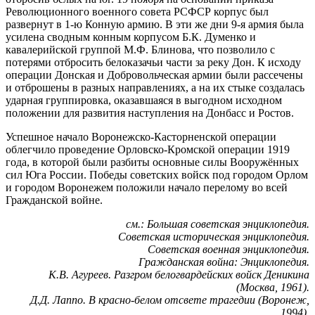
Революционного военного совета РСФСР корпус был
развернут в 1-ю Конную армию. В эти же дни 9-я армия была
усилена сводным конным корпусом Б.К. Думенко и
кавалерийской группой М.Ф. Блинова, что позволило с
потерями отбросить белоказачьи части за реку Дон. К исходу
операции Донская и Добровольческая армии были рассечены
и отброшены в разных направлениях, а на их стыке создалась
ударная группировка, оказавшаяся в выгодном исходном
положении для развития наступления на Донбасс и Ростов.
Успешное начало Воронежско-Касторненской операции
облегчило проведение Орловско-Кромской операции 1919
года, в которой были разбиты основные силы Вооружённых
сил Юга России. Победы советских войск под городом Орлом
и городом Воронежем положили начало перелому во всей
Гражданской войне.
см.: Большая советская энциклопедия.
Советская историческая энциклопедия.
Советская военная энциклопедия.
Гражданская война: Энциклопедия.
К.В. Агуреев. Разгром белогвардейских войск Деникина
(Москва, 1961).
Д.Д. Лаппо. В красно-белом отсвете трагедии (Воронеж,
1994).