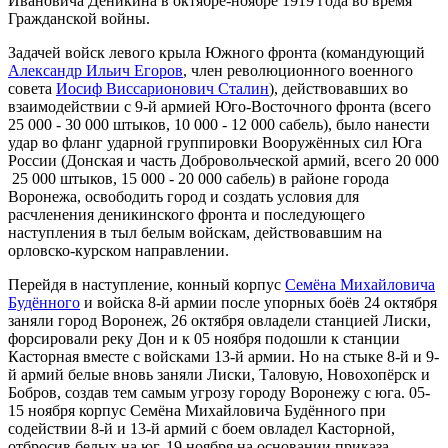
Ивановича Деникина в октябре-ноябре 1919 года во время
Гражданской войны.
Задачей войск левого крыла Южного фронта (командующий
Александр Ильич Егоров
, член революционного военного
совета
Иосиф Виссарионович Сталин
), действовавших во
взаимодействии с 9-й армией Юго-Восточного фронта (всего
25 000 - 30 000 штыков, 10 000 - 12 000 сабель), было нанести
удар во фланг ударной группировки Вооружённых сил Юга
России (Донская и часть Добровольческой армий, всего 20 000
25 000 штыков, 15 000 - 20 000 сабель) в районе города
Воронежа, освободить город и создать условия для
расчленения деникинского фронта и последующего
наступления в тыл белым войскам, действовавшим на
орловско-курском направлении.
Перейдя в наступление, конный корпус
Семёна Михайловича
Будённого
и войска 8-й армии после упорных боёв 24 октября
заняли город Воронеж, 26 октября овладели станцией Лиски,
форсировали реку Дон и к 05 ноября подошли к станции
Касторная вместе с войсками 13-й армии. Но на стыке 8-й и 9-
й армий белые вновь заняли Лиски, Таловую, Новохопёрск и
Бобров, создав тем самым угрозу городу Воронежу с юга. 05-
15 ноября корпус Семёна Михайловича Будённого при
содействии 8-й и 13-й армий с боем овладел Касторной,
отбросив белых на юг. 19 ноября на основании приказа