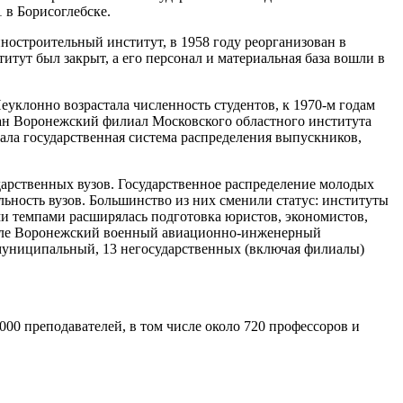
1 в Борисоглебске.
остроительный институт, в 1958 году реорганизован в
тут был закрыт, а его персонал и материальная база вошли в
уклонно возрастала численность студентов, к 1970-м годам
ован Воронежский филиал Московского областного института
ала государственная система распределения выпускников,
дарственных вузов. Государственное распределение молодых
ьность вузов. Большинство из них сменили статус: институты
ми темпами расширялась подготовка юристов, экономистов,
числе Воронежский военный авиационно-инженерный
муниципальный, 13 негосударственных (включая филиалы)
9000 преподавателей, в том числе около 720 профессоров и