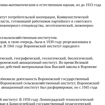
зико-математическим и естественным наукам, но до 1933 года
итут потребительской кооперации, Коммунистический
ласти, готовивший работников партийного и советского
оинженерного птицеводства, лесотехнический, инженерно-
 сельскохозяйственным институтом.
я, в свою очередь, была в 1939 году реорганизована в
ма. В 1941 году Воронежский институт народного
ический, географический, геологический, биологический,
оронежский авиационный институт. Во время Великой
нных действий материальная база Высшей школы в Воронеже
озобновили деятельность Воронежский государственный
 Воронежский сельскохозяйственный институт, Воронежский
 авиационный институт был расформирован, но с 1945 года
й институт. В 1959 году Ленинградский технологический
ован в Борисоглебский государственный педагогический