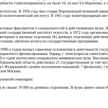
области стабилизировалось: их было 10, из них 9 в Воронеже, и 
ститутов. В 1956 году был создан Воронежский вечерний машин
й политехнический институт. В 1961 году зооветеринарный инсти
новых факультетов и специальностей в действовавших вузах. Не
жский государственный институт искусств, в 1972 году организ
вечерние и заочные отделения. На дневных отделениях действов
планам, обучение велось по государственным программам.
1990-х годов вызвал серьезные осложнения в деятельности госу
юджетного финансирования. Наряду с этим возросла самостоятел
90-х годов интенсивно открывались коммерческие вузы. Высоки
в Воронежской области действовал 21 государственный (в том 
ут Федеральной службы исполнения наказаний, 7 филиалов), 1 
разом Москвы.
духовной семинарии.
исле свыше 70 000 на дневных отделениях. В вузах занято около 