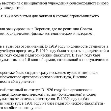
 выступила с инициативой учреждения сельскохозяйственного
 университета.
1912) и открытый для занятий в составе агрономического
ыли эвакуированы в Воронеж, где по решению Совета
ом, юридическом, физико-математическом и историко-
ь в вузы без ограничений. В 1919 году численность студентов в
ть учебную программу. В 1919 году были закрыты юридический и
е году создан педагогический факультет. В 1924 году был
акультет имени 1-й конной армии, готовивший к поступлению в
ронеже было создано сразу несколько вузов, в том числе
 Московского археологического института, Высшие
нности абитуриентов.
озяйственный институт. В 1926 году был организован
юзной Коммунистической партии (большевиков) и Совет
тетов отраслевых институтов. В 1930 году на базе
нститут, в 1931 году на базе педагогического факультета -
о хозяйственного учета.