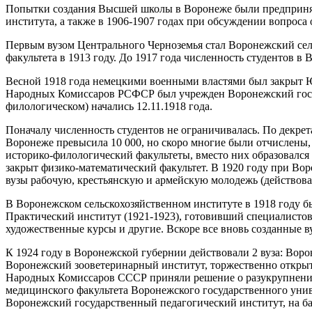
Попытки создания Высшей школы в Воронеже были предпринят
института, а также в 1906-1907 годах при обсуждении вопрос
Первым вузом Центрального Черноземья стал Воронежский сель
факультета в 1913 году. До 1917 года численность студентов в
Весной 1918 года немецкими военными властями был закрыт Ю
Народных Комиссаров РСФСР был учрежден Воронежский госуда
филологическом) начались 12.11.1918 года.
Поначалу численность студентов не ограничивалась. По декрета
Воронеже превысила 10 000, но скоро многие были отчислены, 
историко-филологический факультеты, вместо них образовался 
закрыт физико-математический факультет. В 1920 году при Во
вузы рабочую, крестьянскую и армейскую молодежь (действовал
В Воронежском сельскохозяйственном институте в 1918 году бы
Практический институт (1921-1923), готовивший специалисто
художественные курсы и другие. Вскоре все вновь созданные 
К 1924 году в Воронежской губернии действовали 2 вуза: Вор
Воронежский зооветеринарный институт, торжественно открыт
Народных Комиссаров СССР приняли решение о разукрупнении 
медицинского факультета Воронежского государственного униве
Воронежский государственный педагогический институт, на ба