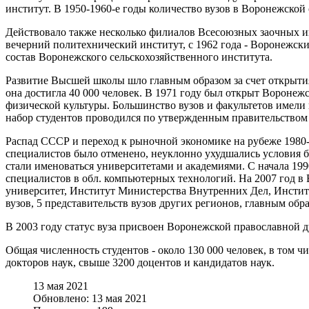
институт. В 1950-1960-е годы количество вузов в Воронежской 
Действовало также несколько филиалов Всесоюзных заочных ин
вечерний политехнический институт, с 1962 года - Воронежски
состав Воронежского сельскохозяйственного института.
Развитие Высшей школы шло главным образом за счет открытия 
она достигла 40 000 человек. В 1971 году был открыт Вороне
физической культуры. Большинство вузов и факультетов имели 
набор студентов проводился по утвержденным правительством 
Распад СССР и переход к рыночной экономике на рубеже 1980-
специалистов было отменено, неуклонно ухудшались условия б
стали именоваться университетами и академиями. С начала 19
специалистов в обл. компьютерных технологий. На 2007 год 
университет, Институт Министерства Внутренних Дел, Инстит
вузов, 5 представительств вузов других регионов, главным об
В 2003 году статус вуза присвоен Воронежской православной 
Общая численность студентов - около 130 000 человек, в том ч
докторов наук, свыше 3200 доцентов и кандидатов наук.
13 мая 2021
Обновлено: 13 мая 2021