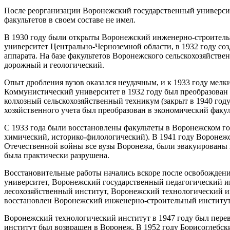
После реорганизации Воронежский государственный университе
факультетов в своем составе не имел.
В 1930 году были открыты Воронежский инженерно-строитель
университет Центрально-Черноземной области, в 1932 году со
аппарата. На базе факультетов Воронежского сельскохозяйстве
дорожный и геологический.
Опыт дробления вузов оказался неудачным, и к 1933 году мел
Коммунистический университет в 1932 году был преобразован 
колхозный сельскохозяйственный техникум (закрыт в 1940 год
хозяйственного учета был преобразован в экономический факу
С 1933 года были восстановлены факультеты в Воронежском гос
химический, историко-филологический). В 1941 году Воронеж
Отечественной войны все вузы Воронежа, были эвакуированы 
была практически разрушена.
Восстановительные работы начались вскоре после освобожден
университет, Воронежский государственный педагогический и
лесохозяйственный институт, Воронежский технологический и
восстановлен Воронежский инженерно-строительный институт
Воронежский технологический институт в 1947 году был перев
институт был возвращен в Воронеж. В 1952 году Борисоглебск