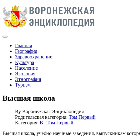
Главная
География
Здравоохранение
Культура
Население
Экология
Этнография
Туризм
Высшая школа
By
Воронежская Энциклопедия
Родительская категория:
Том Первый
Категория:
В | Том Первый
Высшая школа, учебно-научные заведения, выпускникам которы