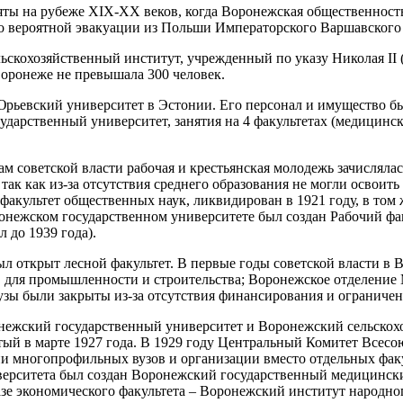
ы на рубеже XIX-XX веков, когда Воронежская общественность
а о вероятной эвакуации из Польши Императорского Варшавского
скохозяйственный институт, учрежденный по указу Николая II (
 Воронеже не превышала 300 человек.
рьевский университет в Эстонии. Его персонал и имущество б
рственный университет, занятия на 4 факультетах (медицинск
м советской власти рабочая и крестьянская молодежь зачислялас
так как из-за отсутствия среднего образования не могли освои
факультет общественных наук, ликвидирован в 1921 году, в том ж
ронежском государственном университете был создан Рабочий ф
 до 1939 года).
л открыт лесной факультет. В первые годы советской власти в Во
в для промышленности и строительства; Воронежское отделение
вузы были закрыты из-за отсутствия финансирования и ограниче
онежский государственный университет и Воронежский сельскох
ый в марте 1927 года. В 1929 году Центральный Комитет Всесо
многопрофильных вузов и организации вместо отдельных факуль
рситета был создан Воронежский государственный медицинский и
зе экономического факультета – Воронежский институт народног