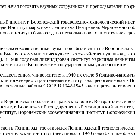
т начал готовить научных сотрудников и преподавателей по фи
ный институт, Воронежский товароведно-технологический инст
здан Институт марксизма-ленинизма Центрально-Черноземной об
нного института было создано несколько новых институтов: агр
кие сельскохозяйственные вузы вновь были слиты с Воронежским
в Высшую коммунистическую сельскохозяйственную школу, котора
у). В 1938 году был ликвидирован Институт марксизма-лениниз
льтет и слит с Воронежским государственным университетом.
ударственном университете; к 1940 их стало 6 (физико-математ
ский инженерно-строительный институт был реорганизован в В
в восточные районы СССР. В 1942-1943 годах в результате вое
ия Воронежской области от вражеских войск. Возвратились и в
нститут, Воронежский государственный медицинский институт,
нститут, Воронежский зооветеринарный институт. Воронежский
.
еден в Ленинград, где открылся Ленинградский технологически
ий учительский институт (действовал с 1940 года) был преобраз