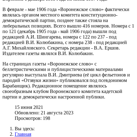
В феврале - мае 1906 года «Воронежское слово» фактически
являлась органом местного комитета конституционно-
демократической партии, позднее также стояла на
либеральных позициях. Всего вышло 416 номеров. Номера с 1
по 121 (декабрь 1905 года - май 1906 года) вышли под
редакцией А.И. Шингарева, номера с 122 по 237 - под
редакцией В.И. Колюбакина, с номера 238 - под редакцией
А.Г. Михайловского. Секретарь редакции - В.А. Ершов.
Издателем газеты являлся В.И. Колюбакин.
На страницах газеты «Воронежское слово» с
беллетристическими и публицистическими материалами
регулярно выступала В.И. Дмитриева (её цикл фельетонов и
пародий «Отзвуки жизни» публиковался под псевдонимом
Барабанщик). Редакционное помещение являлось
своеобразным клубом Воронежского комитета кадетской
партии и демократически настроенной публики.
15 июня 2021
Обновлено: 21 августа 2023
Просмотров: 198
Вы здесь:
Главная