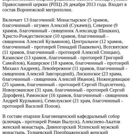
Православной церкви (РПЦ) 26 декабря 2013 года. Входит в
состав Воронежской митрополии.
Включает 13 благочиний: Монастырское (5 храмов,
благочинный - игумен Алексий (Сукачев)), Северное (9
храмов, благочинный - священник Александр Шишкин),
Христо-Рождественское (10 храмов, благочинный -
священник Алексий Кузьминов), Центральное (12 храмов,
благочинный - протоирей Геннадий Пашкевич), Всесвятское
(11 храмов, благочинный - протоирей Алексий Спицын),
Казанское (13 храмов, благочинный - протоирей Григорий
Самойлов), Каширское (18 храмов, благочинный - протоирей
Михаил Андреев), Левобережное (11 храмов, благочинный -
священник Алексий Завгородний), Лискинское (23 храма,
благочинный - священник Алексий Иванов), Нижнедевицкое
(25 храмов, благочинный - протоирей Сергий Подплетнев),
Новоусманское (31 храм, благочинный - протоирей Сергий
Дорофеев), Рамонское (16 храмов, благочинный - священник
Андрей Курлыкин), Семилукское (21 храм, благочинный -
протоирей Василий Попов).
В составе епархии Благовещенский кафедральный собор
(ключарь - протоирей Роман Вылуск), Алексиево-Акатов
женский монастырь, Дивногорский Успенский мужской
монастырь, Толшевский Преображенский женский