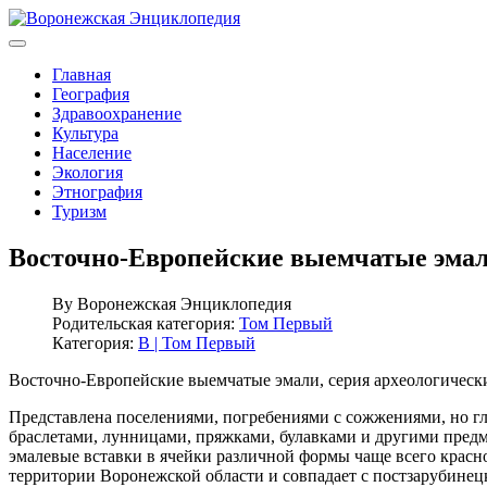
Главная
География
Здравоохранение
Культура
Население
Экология
Этнография
Туризм
Восточно-Европейские выемчатые эма
By
Воронежская Энциклопедия
Родительская категория:
Том Первый
Категория:
В | Том Первый
Восточно-Европейские выемчатые эмали, серия археологических
Представлена поселениями, погребениями с сожжениями, но гл
браслетами, лунницами, пряжками, булавками и другими предм
эмалевые вставки в ячейки различной формы чаще всего красног
территории Воронежской области и совпадает с постзарубинец