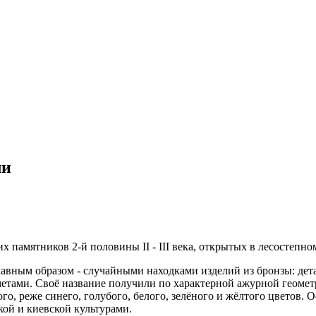
ли
 памятников 2-й половины II - III века, открытых в лесостепн
авным образом - случайными находками изделий из бронзы: дет
етами. Своё название получили по характерной ажурной геомет
о, реже синего, голубого, белого, зелёного и жёлтого цветов. 
кой и киевской культурами.