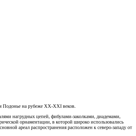
ом Подонье на рубеже XX-XXI веков.
алями нагрудных цепей, фибулами-заколками, диадемами,
рической орнаментации, в которой широко использовались
Основной ареал распространения расположен к северо-западу от