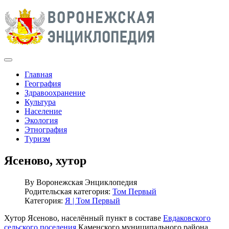
Главная
География
Здравоохранение
Культура
Население
Экология
Этнография
Туризм
Ясеново, хутор
By
Воронежская Энциклопедия
Родительская категория:
Том Первый
Категория:
Я | Том Первый
Хутор Ясеново, населённый пункт в составе
Евдаковского
сельского поселения
Каменского муниципального района