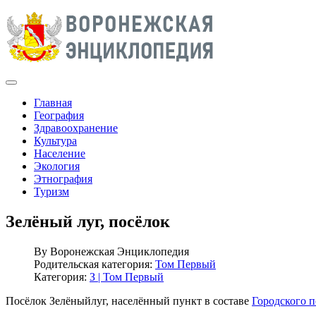
Главная
География
Здравоохранение
Культура
Население
Экология
Этнография
Туризм
Зелёный луг, посёлок
By
Воронежская Энциклопедия
Родительская категория:
Том Первый
Категория:
З | Том Первый
Посёлок Зелёныйлуг, населённый пункт в составе
Городского п