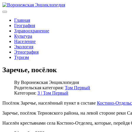
Главная
География
Здравоохранение
Культура
Население
Экология
Этнография
Туризм
Заречье, посёлок
By
Воронежская Энциклопедия
Родительская категория:
Том Первый
Категория:
З | Том Первый
Посёлок Заречье, населённый пункт в составе
Костино-Отдельс
Заречье, посёлок Терновского района, на левой стороне реки Са
Населён крестьянами села Костино-Отделец, которые, перейдя С