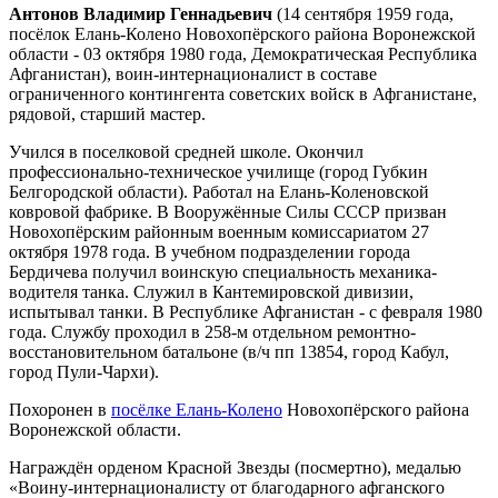
Антонов Владимир Геннадьевич
(14 сентября 1959 года,
посёлок Елань-Колено Новохопёрского района Воронежской
области - 03 октября 1980 года, Демократическая Республика
Афганистан), воин-интернационалист в составе
ограниченного контингента советских войск в Афганистане,
рядовой, старший мастер.
Учился в поселковой средней школе. Окончил
профессионально-техническое училище (город Губкин
Белгородской области). Работал на Елань-Коленовской
ковровой фабрике. В Вооружённые Силы СССР призван
Новохопёрским районным военным комиссариатом 27
октября 1978 года. В учебном подразделении города
Бердичева получил воинскую специальность механика-
водителя танка. Служил в Кантемировской дивизии,
испытывал танки. В Республике Афганистан - с февраля 1980
года. Службу проходил в 258-м отдельном ремонтно-
восстановительном батальоне (в/ч пп 13854, город Кабул,
город Пули-Чархи).
Похоронен в
посёлке Елань-Колено
Новохопёрского района
Воронежской области.
Награждён орденом Красной Звезды (посмертно), медалью
«Воину-интернационалисту от благодарного афганского