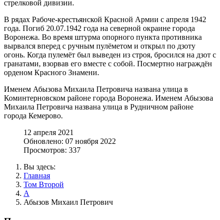
стрелковой дивизии.
В рядах Рабоче-крестьянской Красной Армии с апреля 1942
года. Погиб 20.07.1942 года на северной окраине города
Воронежа. Во время штурма опорного пункта противника
вырвался вперед с ручным пулёметом и открыл по дзоту
огонь. Когда пулемёт был выведен из строя, бросился на дзот с
гранатами, взорвав его вместе с собой. Посмертно награждён
орденом Красного Знамени.
Именем Абызова Михаила Петровича названа улица в
Коминтерновском районе города Воронежа. Именем Абызова
Михаила Петровича названа улица в Рудничном районе
города Кемерово.
12 апреля 2021
Обновлено: 07 ноября 2022
Просмотров: 337
Вы здесь:
Главная
Том Второй
А
Абызов Михаил Петрович