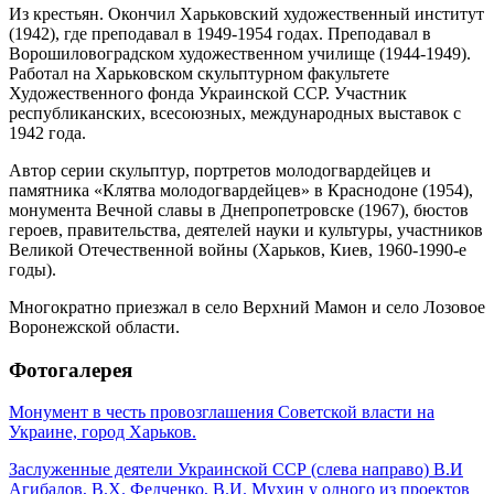
Из крестьян. Окончил Харьковский художественный институт
(1942), где преподавал в 1949-1954 годах. Преподавал в
Ворошиловоградском художественном училище (1944-1949).
Работал на Харьковском скульптурном факультете
Художественного фонда Украинской ССР. Участник
республиканских, всесоюзных, международных выставок с
1942 года.
Автор серии скульптур, портретов молодогвардейцев и
памятника «Клятва молодогвардейцев» в Краснодоне (1954),
монумента Вечной славы в Днепропетровске (1967), бюстов
героев, правительства, деятелей науки и культуры, участников
Великой Отечественной войны (Харьков, Киев, 1960-1990-е
годы).
Многократно приезжал в село Верхний Мамон и село Лозовое
Воронежской области.
Фотогалерея
Монумент в честь провозглашения Советской власти на
Украине, город Харьков.
Заслуженные деятели Украинской ССР (слева направо) В.И
Агибалов, В.Х. Федченко, В.И. Мухин у одного из проектов