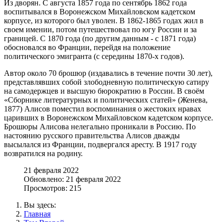
Из дворян. С августа 1857 года по сентябрь 1862 года
воспитывался в Воронежском Михайловском кадетском
корпусе, из которого был уволен. В 1862-1865 годах жил в
своем имении, потом путешествовал по югу России и за
границей. С 1870 года (по другим данным - с 1871 года)
обосновался во Франции, перейдя на положение
политического эмигранта (с середины 1870-х годов).
Автор около 70 брошюр (издавались в течение почти 30 лет),
представлявших собой злободневную политическую сатиру
на самодержцев и высшую бюрократию в России. В своём
«Сборнике литературных и политических статей» (Женева,
1877) Алисов поместил воспоминания о жестоких нравах
царивших в Воронежском Михайловском кадетском корпусе.
Брошюры Алисова нелегально проникали в Россию. По
настоянию русского правительства Алисов дважды
высылался из Франции, подвергался аресту. В 1917 году
возвратился на родину.
21 февраля 2022
Обновлено: 21 февраля 2022
Просмотров: 215
Вы здесь:
Главная