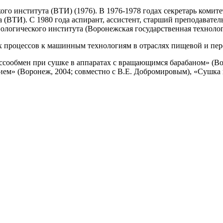
го института (ВТИ) (1976). В 1976-1978 годах секретарь коми
ТИ). С 1980 года аспирант, ассистент, старший преподаватель,
логического института (Воронежская государственная технолог
х процессов к машинным технологиям в отраслях пищевой и п
массообмен при сушке в аппаратах с вращающимся барабаном» (Во
м» (Воронеж, 2004; совместно с В.Е. Добромировым), «Сушка 