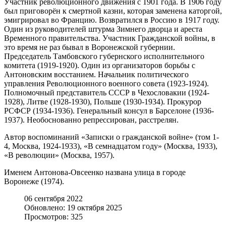
Участник революционного движения с 1901 года. В 1906 году
был приговорён к смертной казни, которая заменена каторгой,
эмигрировал во Францию. Возвратился в Россию в 1917 году.
Один из руководителей штурма Зимнего дворца и ареста
Временного правительства. Участник Гражданской войны, в
это время не раз бывал в Воронежской губернии.
Председатель Тамбовского губернского исполнительного
комитета (1919-1920). Один из организаторов борьбы с
Антоновским восстанием. Начальник политического
управления Революционного военного совета (1923-1924).
Полномочный представитель СССР в Чехословакии (1924-
1928), Литве (1928-1930), Польше (1930-1934). Прокурор
РСФСР (1934-1936). Генеральный консул в Барселоне (1936-
1937). Необоснованно репрессирован, расстрелян.
Автор воспоминаний «Записки о гражданской войне» (том 1-
4, Москва, 1924-1933), «В семнадцатом году» (Москва, 1933),
«В революции» (Москва, 1957).
Именем Антонова-Овсеенко названа улица в городе
Воронеже (1974).
06 сентября 2022
Обновлено: 19 октября 2025
Просмотров: 325