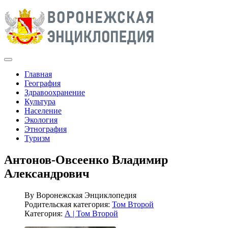
Главная
География
Здравоохранение
Культура
Население
Экология
Этнография
Туризм
Антонов-Овсеенко Владимир
Александрович
By
Воронежская Энциклопедия
Родительская категория:
Том Второй
Категория:
А | Том Второй