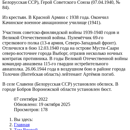
Белорусская ССР), Герой Советского Союза (07.04.1940, №
84).
Из крестьян. В Красной Армии с 1938 года. Окончил
Качинское военное авиационное училище (1941).
Участник советско-финляндской войны 1939-1940 годов и
Великой Отечественной войны. Пулемётчик 69-го
стрелкового полка (13-я армия, Северо-Западный фронт).
Отличился в бою 12.03.1940 года на острове Мусти-Саари
северо-восточнее города Выборг, отразив несколько ночных
контратак противника. В годы Великой Отечественной войны
командир авиазвена 115-го гвардии истребительного
авиаполка. 26.06.1944 года в воздушном бою в районе города
Толочин (Витебская область) лейтенант Артёмов погиб.
В селе Славени (Белорусская ССР) установлен обелиск. В
городе Бобров Воронежской области установлен бюст.
07 сентября 2022
Обновлено: 19 октября 2025
Просмотров: 178
Вы здесь:
Главная
Том Второй