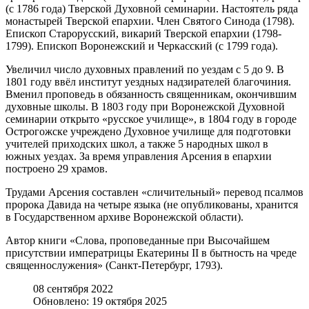
(с 1786 года) Тверской Духовной семинарии. Настоятель ряда
монастырей Тверской епархии. Член Святого Синода (1798).
Епископ Старорусский, викарий Тверской епархии (1798-
1799). Епископ Воронежский и Черкасский (с 1799 года).
Увеличил число духовных правлений по уездам с 5 до 9. В
1801 году ввёл институт уездных надзирателей благочиния.
Вменил проповедь в обязанность священникам, окончившим
духовные школы. В 1803 году при Воронежской Духовной
семинарии открыто «русское училище», в 1804 году в городе
Острогожске учреждено Духовное училище для подготовки
учителей приходских школ, а также 5 народных школ в
южных уездах. За время управления Арсения в епархии
построено 29 храмов.
Трудами Арсения составлен «сличительный» перевод псалмов
пророка Давида на четыре языка (не опубликованы, хранится
в Государственном архиве Воронежской области).
Автор книги «Слова, проповеданные при Высочайшем
присутствии императрицы Екатерины II в бытность на чреде
священнослужения» (Санкт-Петербург, 1793).
08 сентября 2022
Обновлено: 19 октября 2025