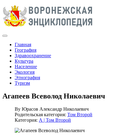
Главная
География
Здравоохранение
Культура
Население
Экология
Этнография
Туризм
Агапеев Всеволод Николаевич
By
Юрасов Александр Николаевич
Родительская категория:
Том Второй
Категория:
А | Том Второй