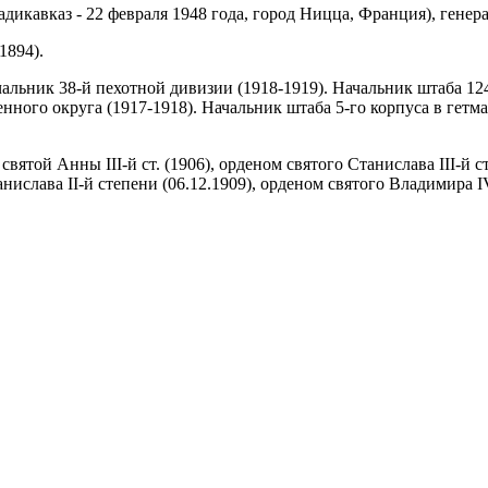
адикавказ - 22 февраля 1948 года, город Ницца, Франция), генера
1894).
альник 38-й пехотной дивизии (1918-1919). Начальник штаба 12
енного округа (1917-1918). Начальник штаба 5-го корпуса в гет
ятой Анны III-й ст. (1906), орденом святого Станислава III-й с
танислава II-й степени (06.12.1909), орденом святого Владимира 