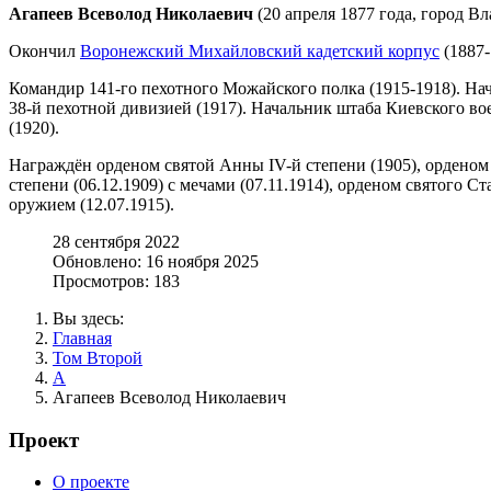
Агапеев Всеволод Николаевич
(20 апреля 1877 года, город Вл
Окончил
Воронежский Михайловский кадетский корпус
(1887-
Командир 141-го пехотного Можайского полка (1915-1918). Нач
38-й пехотной дивизией (1917). Начальник штаба Киевского во
(1920).
Награждён орденом святой Анны IV-й степени (1905), орденом св
степени (06.12.1909) с мечами (07.11.1914), орденом святого С
оружием (12.07.1915).
28 сентября 2022
Обновлено: 16 ноября 2025
Просмотров: 183
Вы здесь:
Главная
Том Второй
А
Агапеев Всеволод Николаевич
Проект
О проекте