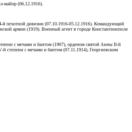
л-майор (06.12.1916).
4-й пехотной дивизии (07.10.1916-05.12.1916). Командующий
манской армии (1919). Военный агент в городе Константинополе
тепени с мечами и бантом (1907), орденом святой Анны II-й
IV-й степени с мечами и бантом (07.11.1914), Георгиевским