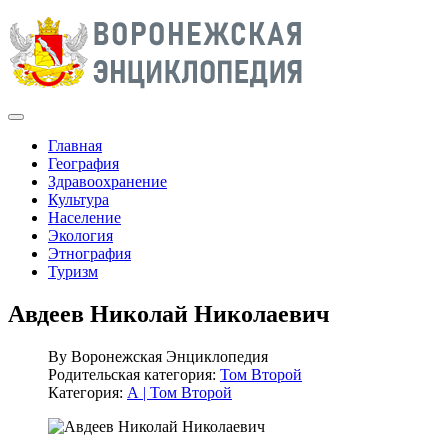
Главная
География
Здравоохранение
Культура
Население
Экология
Этнография
Туризм
Авдеев Николай Николаевич
By
Воронежская Энциклопедия
Родительская категория:
Том Второй
Категория:
А | Том Второй