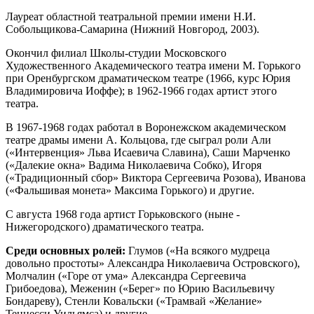
Лауреат областной театральной премии имени Н.И.
Собольщикова-Самарина (Нижний Новгород, 2003).
Окончил филиал Школы-студии Московского
Художественного Академического театра имени М. Горького
при Оренбургском драматическом театре (1966, курс Юрия
Владимировича Иоффе); в 1962-1966 годах артист этого
театра.
В 1967-1968 годах работал в Воронежском академическом
театре драмы имени А. Кольцова, где сыграл роли Али
(«Интервенция» Льва Исаевича Славина), Саши Марченко
(«Далекие окна» Вадима Николаевича Собко), Игоря
(«Традиционный сбор» Виктора Сергеевича Розова), Иванова
(«Фальшивая монета» Максима Горького) и другие.
С августа 1968 года артист Горьковского (ныне -
Нижегородского) драматического театра.
Среди основных ролей:
Глумов («На всякого мудреца
довольно простоты» Александра Николаевича Островского),
Молчалин («Горе от ума» Александра Сергеевича
Грибоедова), Меженин («Берег» по Юрию Васильевичу
Бондареву), Стенли Ковальски («Трамвай «Желание»
Теннесси Уильямса) и другие.