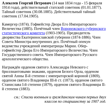
Алексеев Георгий Петрович
(14 мая 1834 года - 15 февраля
1914 года), действительный статский советник (01.01.1877).
Тайный советник (30.08.1885). Действительный тайный
советник (17.04.1905).
Камергер (1874). Гофмейстер Двора Его Императорского
Величества (1885). Почётный член
Воронежского губернского
статистического комитета
(1903-1905). Предводитель
дворянства Екатеринославской губернии (1874-1886). Член
Совета Министра внутренних дел. Почётный опекун
ведомства учреждений императрицы Марии. Обер-
гофмейстер Двора Его Императорского Величества. Член
Государственного совета. Член Императорского Русского
археологического общества.
Награждён орденом святого Александра Невского с
бриллиантовыми знаками, орденом Белого Орла, орденом
святой Анны II-й степени с императорской короной (1869),
орденом святого Владимира III-й ст. (1873), орденом святого
Станислава I-й степени (1879), орденом святого Владимира II-
й степени (1883).
см.: Списки военным и гражданским чинам первых двух
классов по старшинству за 1907 год.