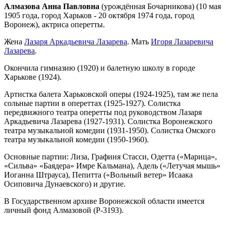
Алмазова Анна Павловна
(урождённая Бочарникова) (10 мая
1905 года, город Харьков - 20 октября 1974 года, город
Воронеж), актриса оперетты.
Жена
Лазаря Аркадьевича Лазарева
. Мать
Игоря Лазаревича
Лазарева
.
Окончила гимназию (1920) и балетную школу в городе
Харькове (1924).
Артистка балета Харьковской оперы (1924-1925), там же пела
сольные партии в опереттах (1925-1927). Солистка
передвижного театра оперетты под руководством Лазаря
Аркадьевича Лазарева (1927-1931). Солистка Воронежского
театра музыкальной комедии (1931-1950). Солистка Омского
театра музыкальной комедии (1950-1960).
Основные партии: Лиза, Графиня Стасси, Одетта («Марица»,
«Сильва» «Баядера» Имре Кальмана), Адель («Летучая мышь»
Иоганна Штрауса), Пепитта («Вольный ветер» Исаака
Осиповича Дунаевского) и другие.
В Государственном архиве Воронежской области имеется
личный фонд Алмазовой (Р-3193).