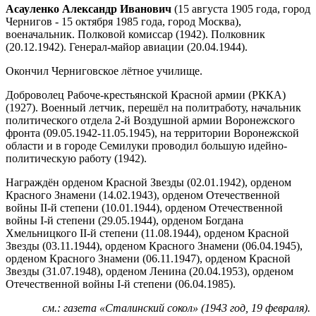
Асауленко Александр Иванович
(15 августа 1905 года, город
Чернигов - 15 октября 1985 года, город Москва),
военачальник. Полковой комиссар (1942). Полковник
(20.12.1942). Генерал-майор авиации (20.04.1944).
Окончил Черниговское лётное училище.
Доброволец Рабоче-крестьянской Красной армии (РККА)
(1927). Военный летчик, перешёл на политработу, начальник
политического отдела 2-й Воздушной армии Воронежского
фронта (09.05.1942-11.05.1945), на территории Воронежской
области и в городе Семилуки проводил большую идейно-
политическую работу (1942).
Награждён орденом Красной Звезды (02.01.1942), орденом
Красного Знамени (14.02.1943), орденом Отечественной
войны II-й степени (10.01.1944), орденом Отечественной
войны I-й степени (29.05.1944), орденом Богдана
Хмельницкого II-й степени (11.08.1944), орденом Красной
Звезды (03.11.1944), орденом Красного Знамени (06.04.1945),
орденом Красного Знамени (06.11.1947), орденом Красной
Звезды (31.07.1948), орденом Ленина (20.04.1953), орденом
Отечественной войны I-й степени (06.04.1985).
см.: газета «Сталинский сокол» (1943 год, 19 февраля).