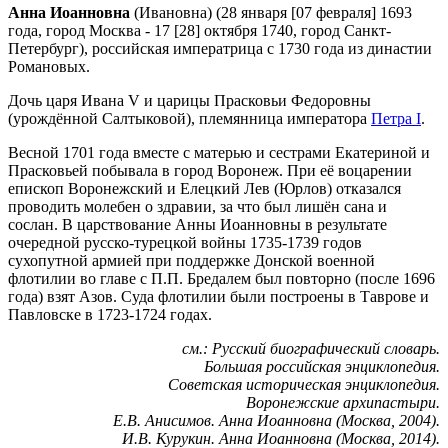
Анна Иоанновна
(Ивановна) (28 января [07 февраля] 1693
года, город Москва - 17 [28] октября 1740, город Санкт-
Петербург), российская императрица с 1730 года из династии
Романовых.
Дочь царя Ивана V и царицы Прасковьи Федоровны
(урождённой Салтыковой), племянница императора
Петра I
.
Весной 1701 года вместе с матерью и сестрами Екатериной и
Прасковьей побывала в город Воронеж. При её воцарении
епископ Воронежский и Елецкий Лев (Юрлов) отказался
проводить молебен о здравии, за что был лишён сана и
сослан. В царствование Анны Иоанновны в результате
очередной русско-турецкой войны 1735-1739 годов
сухопутной армией при поддержке Донской военной
флотилии во главе с П.П. Бредалем был повторно (после 1696
года) взят Азов. Суда флотилии были построены в Таврове и
Павловске в 1723-1724 годах.
см.: Русский биографический словарь.
Большая российская энциклопедия.
Советская историческая энциклопедия.
Воронежские архипастыри.
Е.В. Анисимов. Анна Иоанновна (Москва, 2004).
И.В. Курукин. Анна Иоанновна (Москва, 2014).