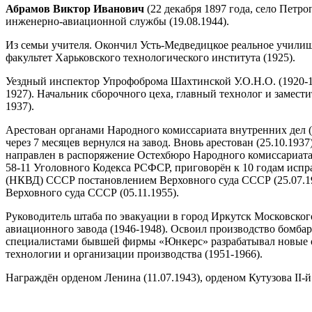
Абрамов Виктор Иванович
(22 декабря 1897 года, село Петро
инженерно-авиационной службы (19.08.1944).
Из семьи учителя. Окончил Усть-Медведицкое реальное училищ
факультет Харьковского технологического института (1925).
Уездный инспектор Упрофоброма Шахтинской У.О.Н.О. (1920-19
1927). Начальник сборочного цеха, главный технолог и замести
1937).
Арестован органами Народного комиссариата внутренних дел (
через 7 месяцев вернулся на завод. Вновь арестован (25.10.19
направлен в распоряжение Остехбюро Народного комиссариата в
58-11 Уголовного Кодекса РСФСР, приговорён к 10 годам испр
(НКВД) СССР постановлением Верховного суда СССР (25.07.19
Верховного суда СССР (05.11.1955).
Руководитель штаба по эвакуации в город Иркутск Московского
авиационного завода (1946-1948). Освоил производство бомба
специалистами бывшей фирмы «Юнкерс» разрабатывал новые о
технологии и организации производства (1951-1966).
Награждён орденом Ленина (11.07.1943), орденом Кутузова II-й