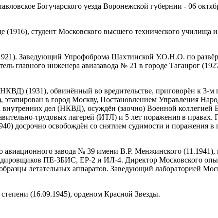
павловское Богучарского уезда Воронежской губернии - 06 октяб
е (1916), студент Московского высшего технического училища и
21). Заведующий Упрофоброма Шахтинской У.О.Н.О. по развёрст
тель главного инженера авиазавода № 21 в городе Таганрог (192
НКВД) (1931), обвинённый во вредительстве, приговорён к 3-м 
37), этапирован в город Москву, Постановлением Управления Нар
нутренних дел (НКВД), осуждён (заочно) Военной коллегией Вер
авительно-трудовых лагерей (ИТЛ) и 5 лет поражения в правах. 
40) досрочно освобождён со снятием судимости и поражения в 
 авиационного завода № 39 имени В.Р. Менжинского (11.1941), 
рдировщиков ПЕ-3БИС, ЕР-2 и ИЛ-4. Директор Московского опыт
бразцы летательных аппаратов. Заведующий лабораторией Моск
 степени (16.09.1945), орденом Красной Звезды.