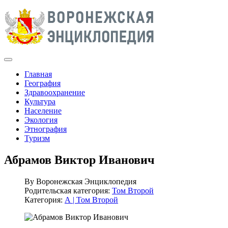
Главная
География
Здравоохранение
Культура
Население
Экология
Этнография
Туризм
Абрамов Виктор Иванович
By
Воронежская Энциклопедия
Родительская категория:
Том Второй
Категория:
А | Том Второй