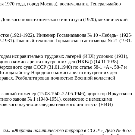
ря 1970 года, город Москва), военачальник. Генерал-майор
 Донского политехнического института (1920), механический
ке (1921-1922). Инженер Госавиазавода № 10 «Лебедь» (1925-
7-1931). Главный технолог Горьковского автозавода № 21 (1931-
годам исправительно-трудовых лагерей (ИТЛ) условно (1931),
одного комиссариата внутренних дел (НКВД) (14.11.1938)
ховного суда СССР (31.01.1940) по статье 58-1 «А», 58-7 и
По ходатайству Народного комиссариата внутренних дел
правах. Реабилитирован полностью Военной коллегией
главный инженер (15.08.1942-22.05.1946), директор Иркутского
ного завода № 1 (1948-1951), совместно с немецкими
овского научно-исследовательского института (НИИ)
см.: «Жертвы политического террора в СССР», Дело № 4657.