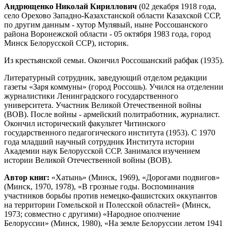
Андрющенко Николай Кириллович
(02 декабря 1918 года,
село Орехово Западно-Казахстанской области Казахской ССР,
по другим данным - хутор Мулявый, ныне Россошанского
района Воронежской области - 05 октября 1983 года, город
Минск Белорусской ССР), историк.
Из крестьянской семьи. Окончил Россошанский рабфак (1935).
Литературный сотрудник, заведующий отделом редакции
газеты «Заря коммуны» (город Россошь). Учился на отделении
журналистики Ленинградского государственного
университета. Участник Великой Отечественной войны
(ВОВ). После войны - армейский политработник, журналист.
Окончил исторический факультет Читинского
государственного педагогического института (1953). С 1970
года младший научный сотрудник Института истории
Академии наук Белорусской ССР. Занимался изучением
истории Великой Отечественной войны (ВОВ).
Автор книг:
«Хатынь» (Минск, 1969), «Дорогами подвигов»
(Минск, 1970, 1978), «В грозные годы. Воспоминания
участников борьбы против немецко-фашистских оккупантов
на территории Гомельской и Полесской областей» (Минск,
1973; совместно с другими) «Народное ополчение
Белоруссии» (Минск, 1980), «На земле Белоруссии летом 1941