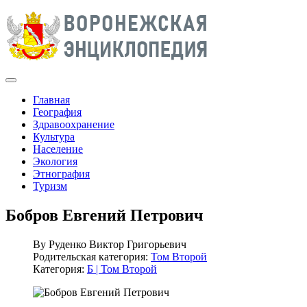
Главная
География
Здравоохранение
Культура
Население
Экология
Этнография
Туризм
Бобров Евгений Петрович
By
Руденко Виктор Григорьевич
Родительская категория:
Том Второй
Категория:
Б | Том Второй