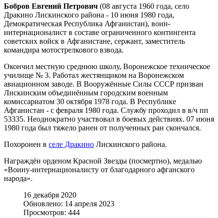
Бобров Евгений Петрович
(08 августа 1960 года, село
Дракино Лискинского района - 10 июня 1980 года,
Демократическая Республика Афганистан), воин-
интернационалист в составе ограниченного контингента
советских войск в Афганистане, сержант, заместитель
командира мотострелкового взвода.
Окончил местную среднюю школу, Воронежское техническое
училище № 3. Работал жестянщиком на Воронежском
авиационном заводе. В Вооружённые Силы СССР призван
Лискинским объединённым городским военным
комиссариатом 30 октября 1978 года. В Республике
Афганистан - с февраля 1980 года. Службу проходил в в/ч пп
53335. Неоднократно участвовал в боевых действиях. 07 июня
1980 года был тяжело ранен от полученных ран скончался.
Похоронен в
селе Дракино
Лискинского района.
Награждён орденом Красной Звезды (посмертно), медалью
«Воину-интернационалисту от благодарного афганского
народа».
16 декабря 2020
Обновлено: 14 апреля 2023
Просмотров: 444