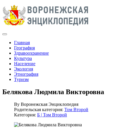
Главная
География
Здравоохранение
Культура
Население
Экология
Этнография
Туризм
Белякова Людмила Викторовна
By
Воронежская Энциклопедия
Родительская категория:
Том Второй
Категория:
Б | Том Второй