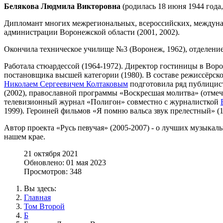
Белякова Людмила Викторовна
(родилась 18 июня 1944 года
Дипломант многих межрегиональных, всероссийских, междуна
администрации Воронежской области (2001, 2002).
Окончила техническое училище №3 (Воронеж, 1962), отделение
Работала стюардессой (1964-1972). Директор гостиницы в Вор
постановщика высшей категории (1980). В составе режиссёрско
Николаем Сергеевичем Колтаковым
подготовила ряд публицист
(2002), православной программы «Воскресшая молитва» (отмече
телевизионный журнал «Полигон» совместно с журналисткой
1999). Героиней фильмов «Я помню вальса звук прелестный» (19
Автор проекта «Русь певучая» (2005-2007) - о лучших музыка
нашем крае.
21 октября 2021
Обновлено: 01 мая 2023
Просмотров: 348
Вы здесь:
Главная
Том Второй
Б