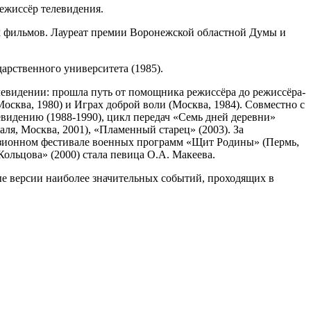
режиссёр телевидения.
 фильмов. Лауреат премии Воронежской областной Думы и
арственного университета (1985).
левидении: прошла путь от помощника режиссёра до режиссёра-
сква, 1980) и Играх доброй воли (Москва, 1984). Совместно с
видению (1988-1990), цикл передач «Семь дней деревни»
ля, Москва, 2001), «Пламенный старец» (2003). За
визионном фестивале военных программ «Щит Родины» (Пермь,
Кольцова» (2000) стала певица О.А. Макеева.
ые версии наиболее значительных событий, проходящих в