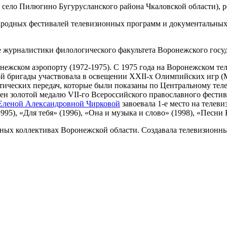
, село Пилюгино Бугурусланского района Чкаловской области), 
родных фестивалей телевизионных программ и документальных
 журналистики филологического факультета Воронежского госуд
онежском аэропорту (1972-1975). С 1975 года на Воронежском те
й бригады участвовала в освещении XXII-х Олимпийских игр (Мо
ических передач, которые были показаны по Центральному теле
н золотой медалю VII-го Всероссийского православного фестива
Еленой Александровной Чирковой
завоевала 1-е место на теле
95), «Для тебя» (1996), «Она и музыка и слово» (1998), «Песни 
льных коллективах Воронежской области. Создавала телевизионн