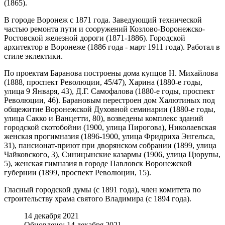
(1865).
В городе Воронеж с 1871 года. Заведующий технической
частью ремонта пути и сооружений Козлово-Воронежско-
Ростовской железной дороги (1871-1886). Городской
архитектор в Воронеже (1886 года - март 1911 года). Работал в
стиле эклектики.
По проектам Баранова построены дома купцов Н. Михайлова
(1888, проспект Революции, 45/47), Харина (1880-е годы,
улица 9 Января, 43), Д.Г. Самофалова (1880-е годы, проспект
Революции, 46). Барановым перестроен дом Халютиных под
общежитие Воронежской Духовной семинарии (1880-е годы,
улица Сакко и Ванцетти, 80), возведены комплекс зданий
городской скотобойни (1900, улица Пирогова), Николаевская
женская прогимназия (1896-1900, улица Фридриха Энгельса,
31), пансионат-приют при дворянском собрании (1899, улица
Чайковского, 3), Синицынские казармы (1906, улица Цюрупы,
5), женская гимназия в городе Павловск Воронежской
губернии (1899, проспект Революции, 15).
Гласный городской думы (с 1891 года), член комитета по
строительству храма святого Владимира (с 1894 года).
14 декабря 2021
Обновлено: 14 декабря 2021