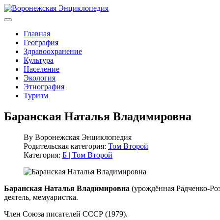
Главная
География
Здравоохранение
Культура
Население
Экология
Этнография
Туризм
Баранская Наталья Владимировна
By
Воронежская Энциклопедия
Родительская категория:
Том Второй
Категория:
Б | Том Второй
Баранская Наталья Владимировна
(урождённая Радченко-Роза
деятель, мемуаристка.
Член Союза писателей СССР (1979).