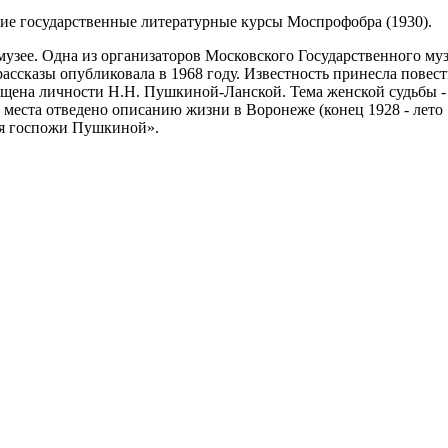
е государственные литературные курсы Моспрофобра (1930).
музее. Одна из организаторов Московского Государственного муз
ссказы опубликовала в 1968 году. Известность принесла повесть
ящена личности Н.Н. Пушкиной-Ланской. Тема женской судьбы - 
еста отведено описанию жизни в Воронеже (конец 1928 - лето 19
ля госпожи Пушкиной».