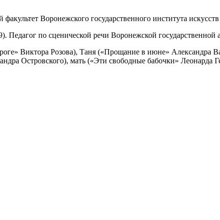
й факультет Воронежского государственного института искусств
). Педагог по сценической речи Воронежской государственной а
роге» Виктора Розова), Таня («Прощание в июне» Александра В
ндра Островского), мать («Эти свободные бабочки» Леонарда Ге