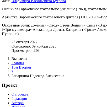
Жена
Владимира Васильевича Бугрова
.
Окончила Горьковское театральное училище (1969), театральны
Артистка Воронежского театра юного зрителя (ТЮЗ) (1969-1999
Основные роли:
Джемма («Овод» Этель Войнич), Сима («В до
(«Три мушкетера» Александра Дюма), Катерина («Гроза» Алекса
Пушкина).
25 октября 2022
Обновлено: 09 ноября 2025
Просмотров: 256
Вы здесь:
Главная
Том Второй
Б
Бапаркина Надежда Алексеевна
Проект
О проекте
Редакция
Авторы