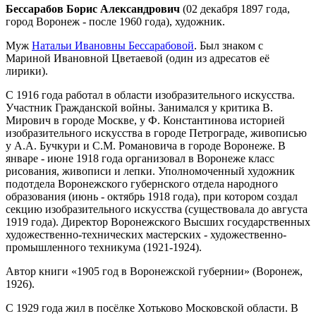
Бессарабов Борис Александрович
(02 декабря 1897 года,
город Воронеж - после 1960 года), художник.
Муж
Натальи Ивановны Бессарабовой
. Был знаком с
Мариной Ивановной Цветаевой (один из адресатов её
лирики).
С 1916 года работал в области изобразительного искусства.
Участник Гражданской войны. Занимался у критика В.
Мирович в городе Москве, у Ф. Константинова историей
изобразительного искусства в городе Петрограде, живописью
у A.А. Бучкури и С.М. Романовича в городе Воронеже. В
январе - июне 1918 года организовал в Воронеже класс
рисования, живописи и лепки. Уполномоченный художник
подотдела Воронежского губернского отдела народного
образования (июнь - октябрь 1918 года), при котором создал
секцию изобразительного искусства (существовала до августа
1919 года). Директор Воронежского Высших государственных
художественно-технических мастерских - художественно-
промышленного техникума (1921-1924).
Автор книги «1905 год в Воронежской губернии» (Воронеж,
1926).
С 1929 года жил в посёлке Хотьково Московской области. В