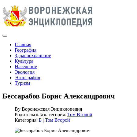
Главная
География
Здравоохранение
Культура
Население
Экология
Этнография
Туризм
Бессарабов Борис Александрович
By
Воронежская Энциклопедия
Родительская категория:
Том Второй
Категория:
Б | Том Второй