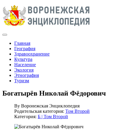
Главная
География
Здравоохранение
Культура
Население
Экология
Этнография
Туризм
Богатырёв Николай Фёдорович
By
Воронежская Энциклопедия
Родительская категория:
Том Второй
Категория:
Б | Том Второй