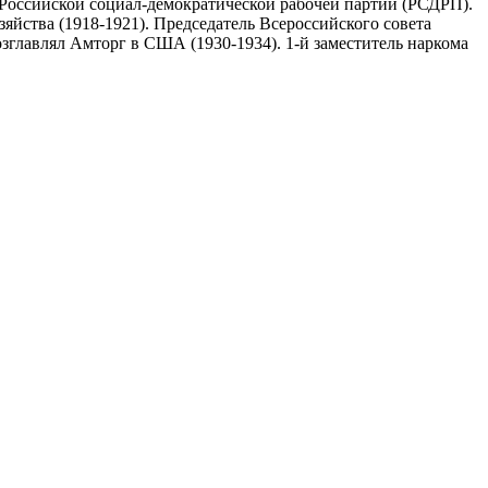
 Российской социал-демократической рабочей партии (РСДРП).
яйства (1918-1921). Председатель Всероссийского совета
озглавлял Амторг в США (1930-1934). 1-й заместитель наркома