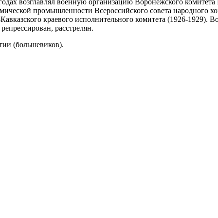
 годах возглавлял военную организацию Воронежского комитета
имической промышленности Всероссийского совета народного хоз
Кавказского краевого исполнительного комитета (1926-1929). В
епрессирован, расстрелян.
тии (большевиков).