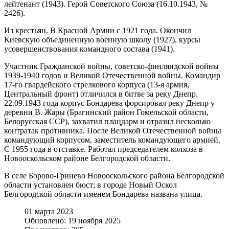
лейтенант (1943). Герой Советского Союза (16.10.1943, №
2426).
Из крестьян. В Красной Армии с 1921 года. Окончил
Киевскую объединенную военную школу (1927), курсы
усовершенствования командного состава (1941).
Участник Гражданской войны, советско-финляндской войны
1939-1940 годов и Великой Отечественной войны. Командир
17-го гвардейского стрелкового корпуса (13-я армия,
Центральный фронт) отличился в битве за реку Днепр.
22.09.1943 года корпус Бондарева форсировал реку Днепр у
деревни В. Жары (Брагинский район Гомельской области,
Белорусская ССР), захватил плацдарм и отразил несколько
контратак противника. После Великой Отечественной войны
командующий корпусом, заместитель командующего армией.
С 1955 года в отставке. Работал председателем колхоза в
Новооскольском районе Белгородской области.
В селе Борово-Гринево Новооскольского района Белгородской
области установлен бюст; в городе Новый Оскол
Белгородской области именем Бондарева названа улица.
01 марта 2023
Обновлено: 19 ноября 2025