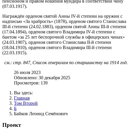
пенсионом и правом ношения мундира в соответствии чину
(07.03.1917).
Награждён орденом святой Анны IV-й степени на оружии с
надписью «За храбрость» (1878), орденом святого Станислава
III-й степени (24.02.1883), орденом святой Анны III-й степени
(17.04.1894), орденом святого Владимира IV-й степени с
бантом «за 25 лет беспорочной службы в офицерских чинах»
(24.03.1907), орденом святого Станислава II-й степени
(18.04.1910), орденом святого Владимира III-й степени
(22.03.1915).
см.: стр. 847, Список генералам по старшинству на 1914 год.
26 июля 2023
Обновлено: 30 декабря 2025
Просмотров: 139
Вы здесь:
Главная
Том Второй
Б
Байков Леонид Семёнович
Проект