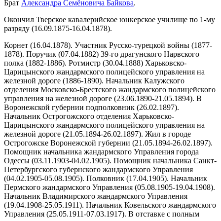
Брат
Александра Семёновича Байкова
.
Окончил Тверское кавалерийское юнкерское училище по 1-му
разряду (16.09.1875-16.04.1878).
Корнет (16.04.1878). Участник Русско-турецкой войны (1877-
1878). Поручик (07.04.1882) 39-го драгунского Нарвского
полка (1882-1886). Ротмистр (30.04.1888) Харьковско-
Царицынского жандармского полицейского управления на
железной дороге (1886-1890). Начальник Калужского
отделения Московско-Брестского жандармского полицейского
управления на железной дороге (23.06.1890-21.05.1894). В
Воронежской губернии подполковник (26.02.1897).
Начальник Острогожского отделения Харьковско-
Царицынского жандармского полицейского управления на
железной дороге (21.05.1894-26.02.1897). Жил в городе
Острогожске Воронежской губернии (21.05.1894-26.02.1897).
Помощник начальника жандармского Управления города
Одессы (03.11.1903-04.02.1905). Помощник начальника Санкт-
Петербургского губернского жандармского Управления
(04.02.1905-05.08.1905). Полковник (17.04.1905). Начальник
Пермского жандармского Управления (05.08.1905-19.04.1908).
Начальник Владимирского жандармского Управления
(19.04.1908-25.05.1911). Начальник Ковельского жандармского
Управления (25.05.1911-07.03.1917). В отставке с полным