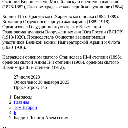
Окончил Воронежскую Михайловскую военную гимназию
(1878-1882), Елизаветградское кавалерийское училище (1884).
Корнет 11-го Драгунского Харьковского полка (1884-1889).
Командир Отдельного корпуса жандармов (1889-1918).
Организовал Государственную стражу Крыма при
Главнокомандующем Вооружённых сил Юга России (ВСЮР)
(1918-1920). Председатель Общества взаимопомощи
участников Великой войны Императорской Армии и Флота
(1920-1936).
Награждён орденом святого Станислава III-й степени (1896),
орденом святой Анны II-й степени (1906), орденом святого
Владимира III-й степени (1912).
27 июля 2023
Обновлено: 30 декабря 2025
Просмотров: 146
Вы здесь:
Главная
Том Второй
Б
Бардин Леонид Алексеевич