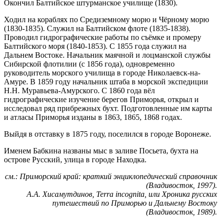
Окончил Балтийское штурманское училище (1830).
Ходил на кораблях по Средиземному морю и Чёрному морю
(1830-1835). Служил на Балтийском флоте (1835-1838).
Проводил гидрографические работы по съёмке и промеру
Балтийского моря (1840-1853). С 1855 года служил на
Дальнем Востоке. Начальник маячной и лоцманской службы
Сибирской флотилии (с 1856 года), одновременно
руководитель морского училища в городе Николаевск-на-
Амуре. В 1859 году начальник штаба в морской экспедиции
Н.Н. Муравьева-Амурского. С 1860 года вёл
гидрографические изучение берегов Приморья, открыл и
исследовал ряд прибрежных бухт. Подготовленные им карты
и атласы Приморья изданы в 1863, 1865, 1868 годах.
Выйдя в отставку в 1875 году, поселился в городе Воронеже.
Именем Бабкина названы мыс в заливе Посьета, бухта на
острове Русский, улица в городе Находка.
см.: Приморский край: краткий энциклопедический справочник
(Владивосток, 1997).
А.А. Хисамутдинов, Terra incognita, или Хроника русских
путешествий по Приморью и Дальнему Востоку
(Владивосток, 1989).