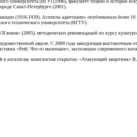
ого университета (ВГУ) (1996), факультет теории и истории иск
ороде Санкт-Петербурге (2001).
нции (1918-1939). Аспекты адаптации» опубликовала более 10 с
ного технического университета (ВГТУ).
I веков» (2005), методических рекомендаций по курсу культуро
й художественной школе. С 2009 года заведующая выставочным 
ставки «Petit. Что-то маленькое», экспозиции современного ки
й к каталогам, комплектам открыток: «Атакующий защитник» В.