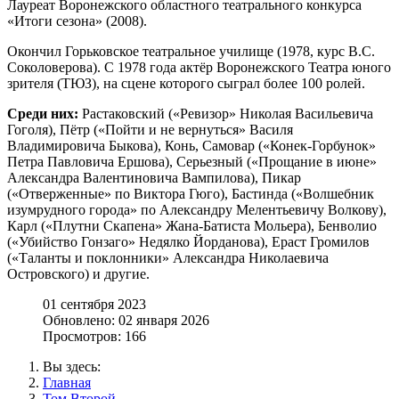
Лауреат Воронежского областного театрального конкурса
«Итоги сезона» (2008).
Окончил Горьковское театральное училище (1978, курс B.C.
Соколоверова). С 1978 года актёр Воронежского Театра юного
зрителя (ТЮЗ), на сцене которого сыграл более 100 ролей.
Среди них:
Растаковский («Ревизор» Николая Васильевича
Гоголя), Пётр («Пойти и не вернуться» Василя
Владимировича Быкова), Конь, Самовар («Конек-Горбунок»
Петра Павловича Ершова), Серьезный («Прощание в июне»
Александра Валентиновича Вампилова), Пикар
(«Отверженные» по Виктора Гюго), Бастинда («Волшебник
изумрудного города» по Александру Мелентьевичу Волкову),
Карл («Плутни Скапена» Жана-Батиста Мольера), Бенволио
(«Убийство Гонзаго» Недялко Йорданова), Ераст Громилов
(«Таланты и поклонники» Александра Николаевича
Островского) и другие.
01 сентября 2023
Обновлено: 02 января 2026
Просмотров: 166
Вы здесь:
Главная
Том Второй