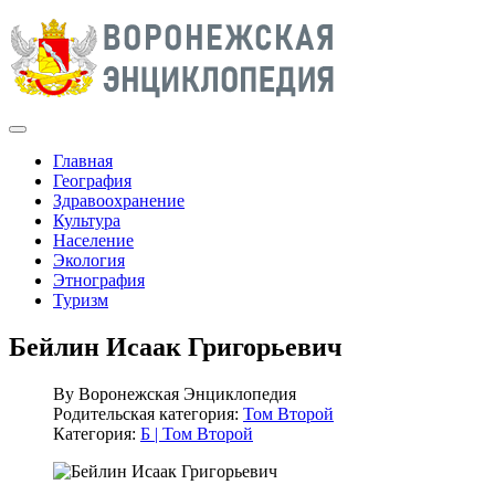
Главная
География
Здравоохранение
Культура
Население
Экология
Этнография
Туризм
Бейлин Исаак Григорьевич
By
Воронежская Энциклопедия
Родительская категория:
Том Второй
Категория:
Б | Том Второй