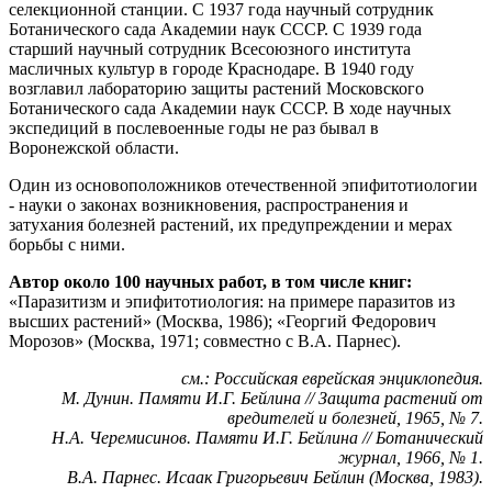
селекционной станции. С 1937 года научный сотрудник
Ботанического сада Академии наук СССР. С 1939 года
старший научный сотрудник Всесоюзного института
масличных культур в городе Краснодаре. В 1940 году
возглавил лабораторию защиты растений Московского
Ботанического сада Академии наук СССР. В ходе научных
экспедиций в послевоенные годы не раз бывал в
Воронежской области.
Один из основоположников отечественной эпифитотиологии
- науки о законах возникновения, распространения и
затухания болезней растений, их предупреждении и мерах
борьбы с ними.
Автор около 100 научных работ, в том числе книг:
«Паразитизм и эпифитотиология: на примере паразитов из
высших растений» (Москва, 1986); «Георгий Федорович
Морозов» (Москва, 1971; совместно с В.А. Парнес).
см.: Российская еврейская энциклопедия.
М. Дунин. Памяти И.Г. Бейлина // Защита растений от
вредителей и болезней, 1965, № 7.
Н.А. Черемисинов. Памяти И.Г. Бейлина // Ботанический
журнал, 1966, № 1.
В.А. Парнес. Исаак Григорьевич Бейлин (Москва, 1983).