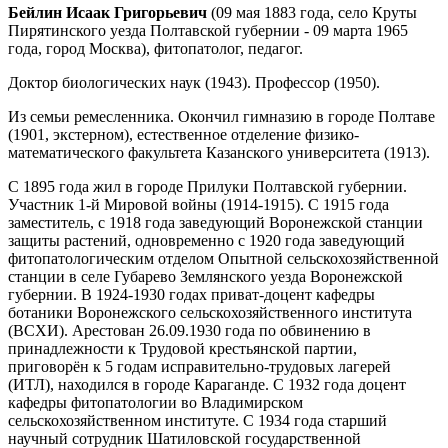
Бейлин Исаак Григорьевич
(09 мая 1883 года, село Круты
Пирятинского уезда Полтавской губернии - 09 марта 1965
года, город Москва), фитопатолог, педагог.
Доктор биологических наук (1943). Профессор (1950).
Из семьи ремесленника. Окончил гимназию в городе Полтаве
(1901, экстерном), естественное отделение физико-
математического факультета Казанского университета (1913).
С 1895 года жил в городе Прилуки Полтавской губернии.
Участник 1-й Мировой войны (1914-1915). С 1915 года
заместитель, с 1918 года заведующий Воронежской станции
защиты растений, одновременно с 1920 года заведующий
фитопатологическим отделом Опытной сельскохозяйственной
станции в селе Губарево Землянского уезда Воронежской
губернии. В 1924-1930 годах приват-доцент кафедры
ботаники Воронежского сельскохозяйственного института
(ВСХИ). Арестован 26.09.1930 года по обвинению в
принадлежности к Трудовой крестьянской партии,
приговорён к 5 годам исправительно-трудовых лагерей
(ИТЛ), находился в городе Караганде. С 1932 года доцент
кафедры фитопатологии во Владимирском
сельскохозяйственном институте. С 1934 года старший
научный сотрудник Шатиловской государственной